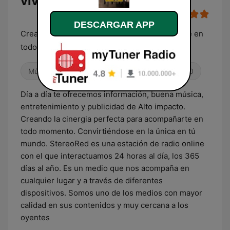
vivo
DESCARGAR APP
Creando la cinergia perfecta para acompañarte en
todo momento.
Música mexicana
Éxitos clásicos
Años 90
Día a día te ofrecemos información, buena música,
entretenimiento y publicidad de Alto impacto.
Creando la cinergia perfecta para acompañarte en
todo momento. Convirtiéndose en la única en tú
mundo. StereoRed es una estación de radio online
con el que interactuamos 24 horas al día, los 365
días al año. Es un medio que nos acompaña en
cualquier lugar y a través de diferentes
dispositivos. Somos uno de los medios con mayor
calidad en sus contenidos y muy cercana a los
oyentes