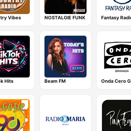
try Vibes
NOSTALGIE FUNK
Fantasy Radi
k Hits
Beam FM