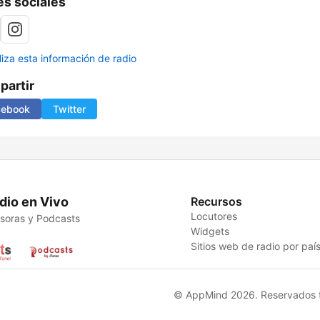
s sociales
liza esta información de radio
artir
cebook
Twitter
dio en Vivo
Recursos
Locutores
soras y Podcasts
Widgets
Sitios web de radio por paí
© AppMind 2026. Reservados t