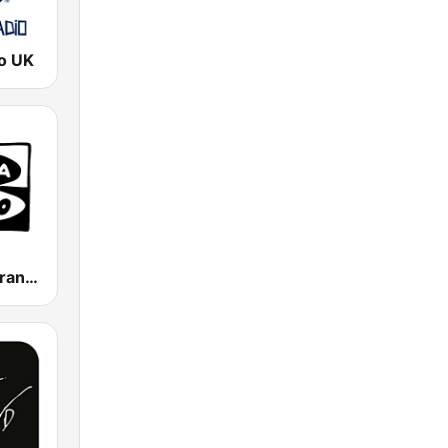
o UK
Onda Cero Granada