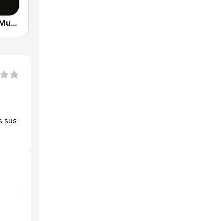
Virgin Radio Music Star Pink Floyd
s sus