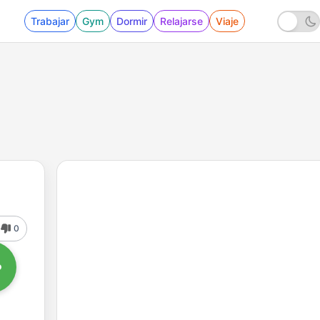
Trabajar
Gym
Dormir
Relajarse
Viaje
0