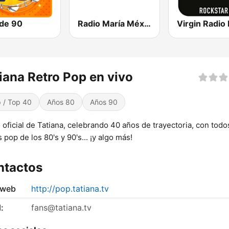
de 90
Radio María México
iana Retro Pop en vivo
 / Top 40
Años 80
Años 90
 oficial de Tatiana, celebrando 40 años de trayectoria, con todo
s pop de los 80's y 90's... ¡y algo más!
ntactos
 web
http://pop.tatiana.tv
:
fans@tatiana.tv