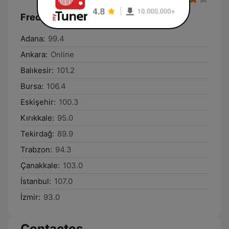
Frecuencias Radyo Seymen:
Adana:
99.4
Ankara:
Online
Balıkesir:
101.2
Bursa:
106.4
Eskişehir:
100.3
Kırıkkale:
95.0
Tekirdağ:
89.9
Trabzon:
94.3
Çanakkale:
103.0
İstanbul:
107.0
İzmir:
93.0
Contactos