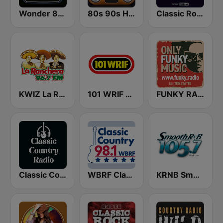
Wonder 80's
80s 90s Hits Radio
Classic Rock Planet
KWIZ La Ranchera 96.7 FM (US Only)
101 WRIF Rocks Detroit
FUNKY RADIO (USA)
Classic Country Radio
WBRF Classic Country 98.1 FM
KRNB Smooth R&B 105.7 FM (US Only)