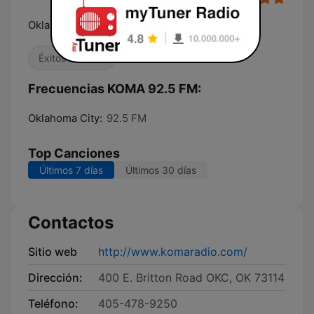
Oklahoma's Greatest Hits
Éxitos clásicos
Frecuencias KOMA 92.5 FM:
Oklahoma City:
92.5 FM
Top Canciones
Últimos 7 días
Últimos 30 días
Contactos
Sitio web
http://www.komaradio.com/
Dirección:
400 E. Britton Road OKC, OK 73114
Teléfono:
405-478-9250