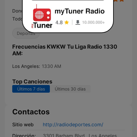
Donde Puedes Escuchar Radio de Deportes de
Todo El Mundo
Deportes
Frecuencias KWKW Tu Liga Radio 1330
AM:
Los Angeles:
1330 AM
Top Canciones
Últimos 7 días
Últimos 30 días
Contactos
Sitio web
http://radiodeportes.com/
Dirección:
3301 Barham Blvd., Los Angeles,