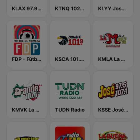
KLAX 97.9 La Raza FM
KTNQ 1020 AM
KLYY José 97.5 y 107.1
FDP - Fútbol de Primera
KSCA 101.9 Los Angeles FM (US Only)
KMLA La M 103.7 FM
KMVK La Grande 107.5 FM
TUDN Radio
KSSE José 97.5 y 107.1