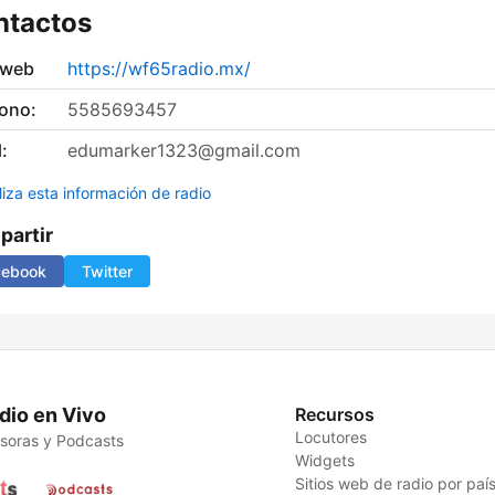
ntactos
 web
https://wf65radio.mx/
fono:
5585693457
:
edumarker1323@gmail.com
liza esta información de radio
artir
cebook
Twitter
dio en Vivo
Recursos
Locutores
soras y Podcasts
Widgets
Sitios web de radio por paí