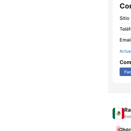
Co
Sitio
Telé
Email
Actua
Comp
Fa
Ra
Emi