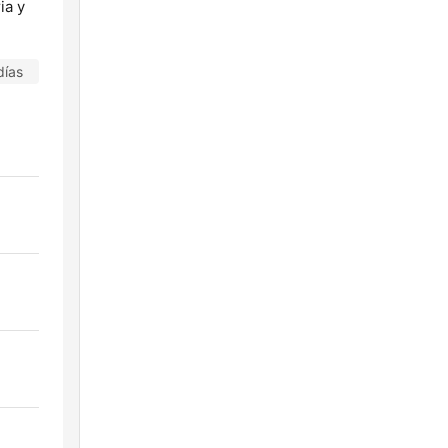
ia y
días