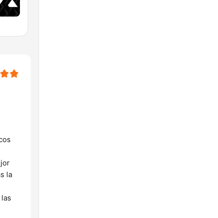
cos
jor
s la
 las