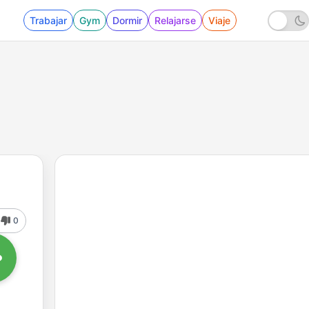
Trabajar
Gym
Dormir
Relajarse
Viaje
0