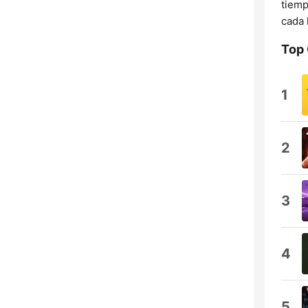
tiemp
cada 
Top
1
2
3
4
5