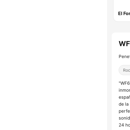
El F
WF
Penet
Roc
"WF65
inmor
españ
de la
perfe
sonid
24 ho