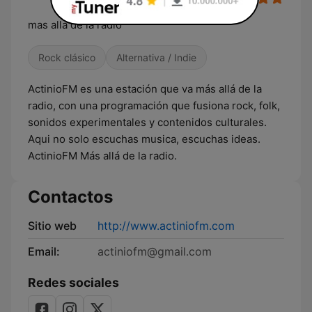
mas alla de la radio
Rock clásico
Alternativa / Indie
ActinioFM es una estación que va más allá de la
radio, con una programación que fusiona rock, folk,
sonidos experimentales y contenidos culturales.
Aqui no solo escuchas musica, escuchas ideas.
ActinioFM Más allá de la radio.
Contactos
Sitio web
http://www.actiniofm.com
Email:
actiniofm@gmail.com
Redes sociales