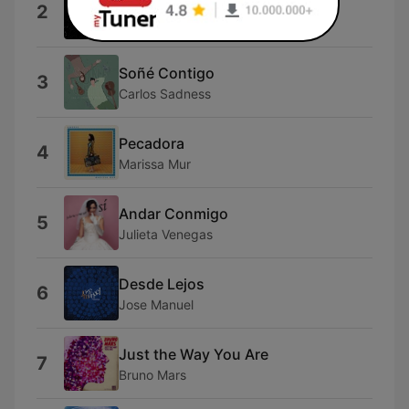
Niña Bonita
2
Dstance
Soñé Contigo
3
Carlos Sadness
Pecadora
4
Marissa Mur
Andar Conmigo
5
Julieta Venegas
Desde Lejos
6
Jose Manuel
Just the Way You Are
7
Bruno Mars