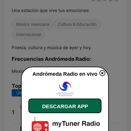
Una estación que vive tus emociones
Música mexicana
Cultura & Educación
Internacional
Poesía, cultura y música de ayer y hoy.
Frecuencias Andrómeda Radio:
Mexico City:
Online
Andrómeda Radio en vivo
Top Canciones
Últimos 7 días
Últimos 30 días
DESCARGAR APP
Como Hemos Cambiado
1
Presuntos Implicados