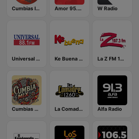
Cumbias Inmortales Radio
Amor 95.3 FM
W Radio
Universal 88.1 FM
Ke Buena 92.9 FM
La Z FM 107.3
Cumbias Mix
La Comadre 1260 AM
Alfa Radio