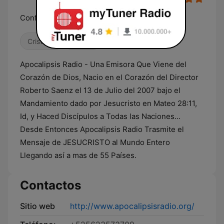
Conforme al Corazon de Dios
Cristiana
Gospel
Apocalipsis Radio - Una Emisora Que Viene del
Corazón de Dios, Nacio en el Corazón del Director
Roberto Saenz el 13 de Julio del 2007 bajo el
Mandamiento dado por Jesucristo en Mateo 28:11,
Id, y Haced Discípulos a Todas las Naciones...
Desde Entonces Apocalipsis Radio Trasmite el
Mensaje de JESUCRISTO al Mundo Entero
Llegando así a mas de 55 Países.
Contactos
Sitio web
http://www.apocalipsisradio.org/