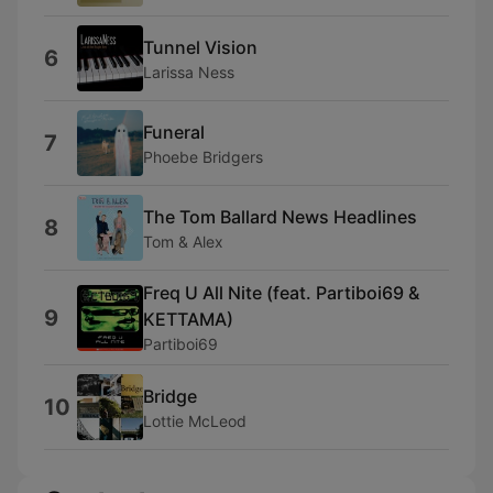
Tunnel Vision
6
Larissa Ness
Funeral
7
Phoebe Bridgers
The Tom Ballard News Headlines
8
Tom & Alex
Freq U All Nite (feat. Partiboi69 &
9
KETTAMA)
Partiboi69
Bridge
10
Lottie McLeod