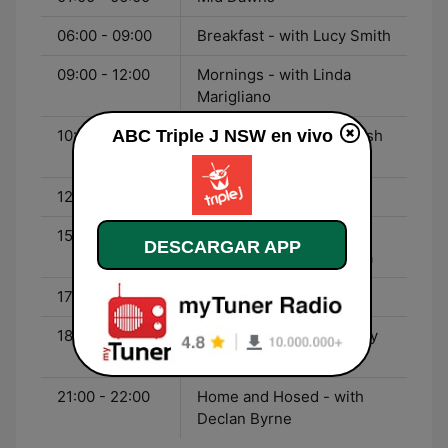
06:00 - 09:00
Breakfast - with Lucy Smith
09:00 - 12:00
Mornings - with Linda
Marigliano
ABC Triple J NSW en vivo
10:00 - 00:00
short.fast.loud - with Josh
Merriel
12:00 - 15:00
Lunch - with Gen Fricker
15:00 - 17:30
Drive - with Veronica
DESCARGAR APP
Milsom and Lewis Hobba
17:30 - 18:00
Hack - with Tom Tilley
18:00 - 20:00
Good Nights - with Ebony
Boadu
21:00 - 22:00
Home and Hosed - with
Declan Byrne