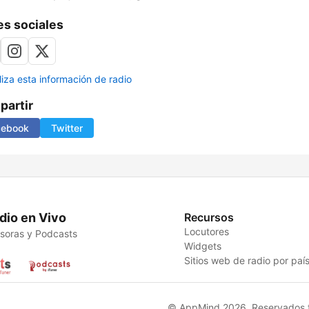
s sociales
liza esta información de radio
artir
cebook
Twitter
dio en Vivo
Recursos
Locutores
soras y Podcasts
Widgets
Sitios web de radio por paí
© AppMind 2026. Reservados t