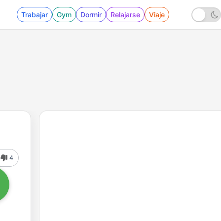
Trabajar
Gym
Dormir
Relajarse
Viaje
4