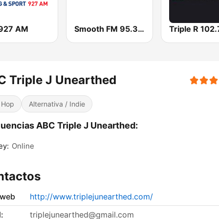
927 AM
Smooth FM 95.3 Sydney
 Triple J Unearthed
 Hop
Alternativa / Indie
uencias ABC Triple J Unearthed:
ey:
Online
ntactos
 web
http://www.triplejunearthed.com/
:
triplejunearthed@gmail.com