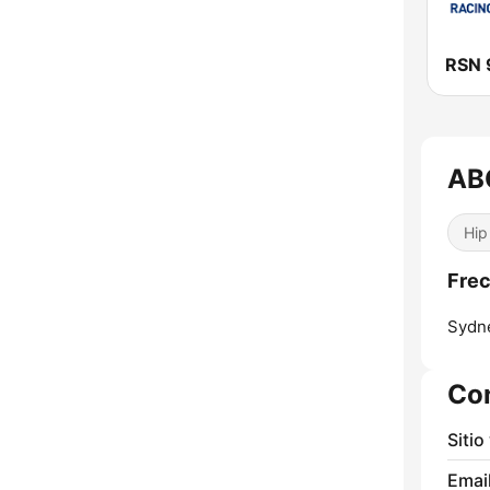
RSN 
ABC
Hip
Frec
Sydn
Co
Sitio
Email