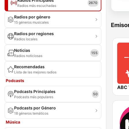
Radios Principales
2670
Radios más escuchadas
Radios por género
15 géneros musicales
Emisor
Radios por regiones
Radios locales
Noticias
155
Radios noticiosas
Recomendadas
Lista de las mejores radios
Podcasts
ABC 
Podcasts Principales
50
Podcasts más populares
Podcasts por Género
18 géneros temáticos
Música