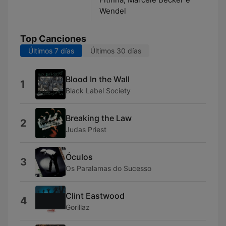
Wendel
Top Canciones
Últimos 7 días
Últimos 30 días
Blood In the Wall
1
Black Label Society
Breaking the Law
2
Judas Priest
Óculos
3
Os Paralamas do Sucesso
Clint Eastwood
4
Gorillaz