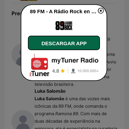
89 FM - A Rádio Rock en vivo
Presentadores
Tatola Godas
Tatola Godas
é apresentador do
programa
Quem Não Faz Toma
na 89
DESCARGAR APP
FM. Além de sua longa trajetória no
rádio, ele é reconhecido nacionalmente
como líder da banda Nem Liminha Ouviu
e por sua carreira como apresentador
em programas de entretenimento na
televisão brasileira.
Luka Salomão
Luka Salomão
é uma das vozes mais
icônicas da 89 FM, onde comanda o
programa
Ramona 89
. Com mais de
duas décadas de experiência na
emissora, ela é especialista na curadoria