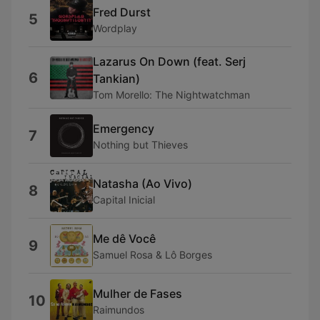
Fred Durst
5
Wordplay
Lazarus On Down (feat. Serj
6
Tankian)
Tom Morello: The Nightwatchman
Emergency
7
Nothing but Thieves
Natasha (Ao Vivo)
8
Capital Inicial
Me dê Você
9
Samuel Rosa & Lô Borges
Mulher de Fases
10
Raimundos