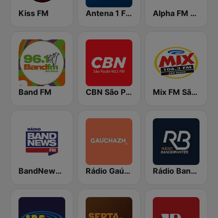
Kiss FM
Antena 1 FM
Alpha FM 101.7
Band FM
CBN São Paulo
Mix FM São Paulo
BandNews FM - 96.9 SP
Rádio Gaúcha ZH
Rádio Bandeirantes