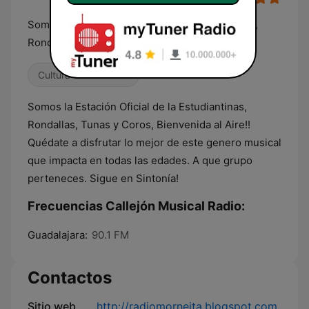
Somos La Estación Oficial de Las Estudiantinas,
Rondallas, Tunas y Coros
Cultura & Educación
Somos la Estación Oficial de la Estudiantinas,
Rondallas, Tunas y Coros, Bienvenida al Aire!!
Quédate a disfrutar lo mejor de este genero musical
que impacta en todas las edades. A que grupo
perteneces. Sigue en Sintonía!
Frecuencias Callejón Musical Radio:
Guadalajara:
90.1 FM
Contactos
Sitio web
http://radiomorneita.blogspot.com