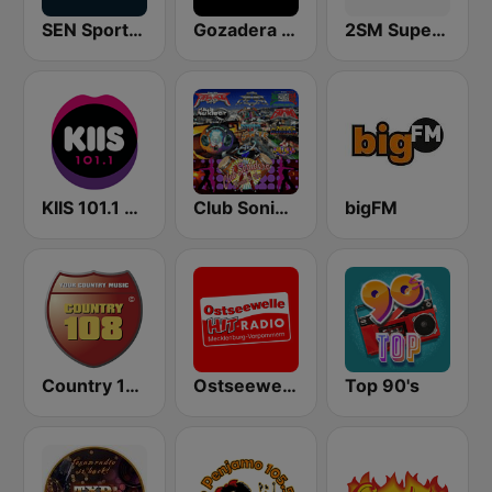
SEN Sports 1116 AM
Gozadera FM
2SM Super Radio
KIIS 101.1 Melbourne
Club Sonidero
bigFM
Country 108
Ostseewelle Hit-Radio 105.6
Top 90's