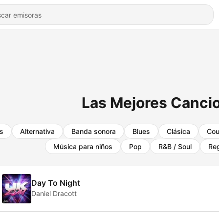
Las Mejores Canci
s
Alternativa
Banda sonora
Blues
Clásica
Cou
Música para niños
Pop
R&B / Soul
Re
Day To Night
Daniel Dracott