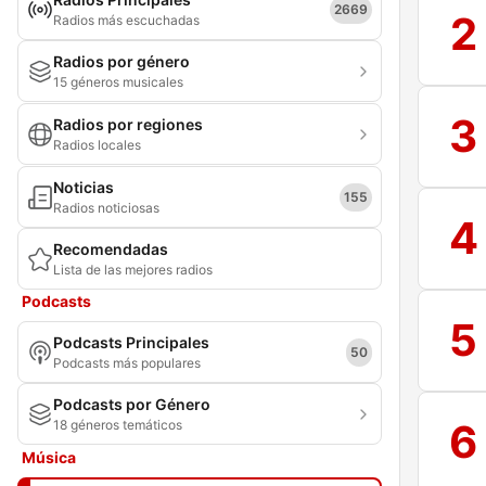
2669
2
Radios más escuchadas
Radios por género
15 géneros musicales
3
Radios por regiones
Radios locales
Noticias
155
Radios noticiosas
4
Recomendadas
Lista de las mejores radios
Podcasts
5
Podcasts Principales
50
Podcasts más populares
Podcasts por Género
6
18 géneros temáticos
Música