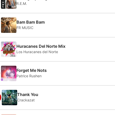
6
R.E.M.
7
Bam Bam Bam
FR MUSIC
8
Huracanes Del Norte Mix
Los Huracanes del Norte
9
Forget Me Nots
Patrice Rushen
0
Thank You
Crackazat