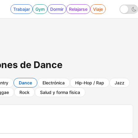
Trabajar
Gym
Dormir
Relajarse
Viaje
ones de Dance
ntry
Dance
Electrónica
Hip-Hop / Rap
Jazz
ggae
Rock
Salud y forma física