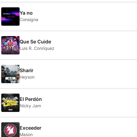
Ya no
Consigna
Que Se Cuide
Luis R. Conriquez
Sharir
Heyson
0
El Perdón
Nicky Jam
Exceeder
Mason