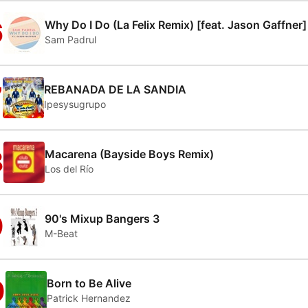
6
Why Do I Do (La Felix Remix) [feat. Jason Gaffner]
Sam Padrul
7
REBANADA DE LA SANDIA
Ipesysugrupo
8
Macarena (Bayside Boys Remix)
Los del Río
9
90's Mixup Bangers 3
M-Beat
0
Born to Be Alive
Patrick Hernandez