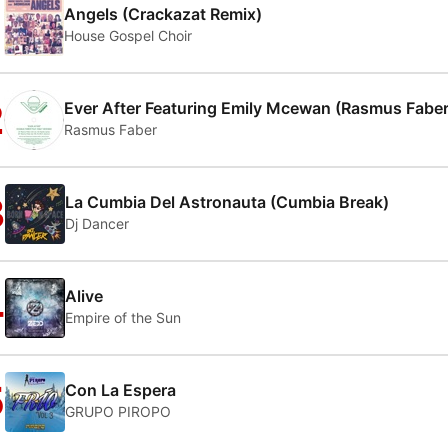
1
Angels (Crackazat Remix)
House Gospel Choir
2
Ever After Featuring Emily Mcewan (Rasmus Faber
Rasmus Faber
3
La Cumbia Del Astronauta (Cumbia Break)
Dj Dancer
4
Alive
Empire of the Sun
5
Con La Espera
GRUPO PIROPO