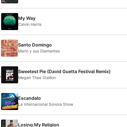
2
My Way
Calvin Harris
3
Santo Domingo
Mario y sus Diamantes
4
Sweetest Pie (David Guetta Festival Remix)
Megan Thee Stallion
5
Escandalo
La Internacional Sonora Show
Losing My Religion