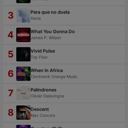
Para que no duela
3
Xenia
What You Gonna Do
4
James P. Wilson
Vivid Pulse
5
Top Flow
When In Africa
6
Clockwork Orange Music
Palindrones
7
Olivier Delevingne
Descent
8
Max Concors