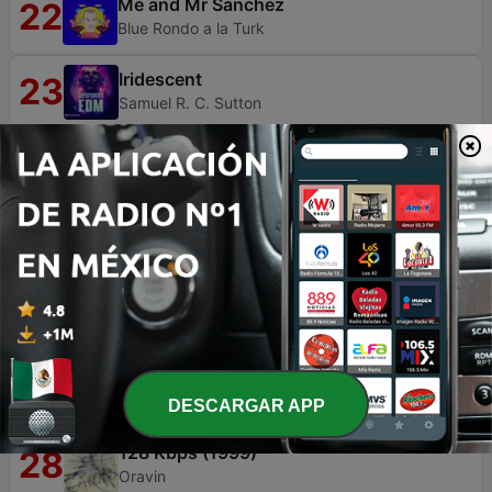
Me and Mr Sanchez
22
Blue Rondo a la Turk
Iridescent
23
Samuel R. C. Sutton
Tango Del Fuego
24
Parov Stelar
Ameno
25
Eric Lévi
Reactor
26
Peter P. Carson
Hymne
27
Era
DESCARGAR APP
128 Kbps (1999)
28
Oravin