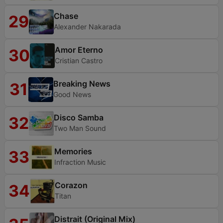
Chase
29
Alexander Nakarada
Amor Eterno
30
Cristian Castro
Breaking News
31
Good News
Disco Samba
32
Two Man Sound
Memories
33
Infraction Music
Corazon
34
Titan
Distrait (Original Mix)