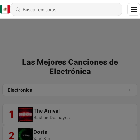
Las Mejores Canciones de
Electrónica
Electrónica
The Arrival
1
Bastien Deshayes
Dosis
2
Xavi Kras