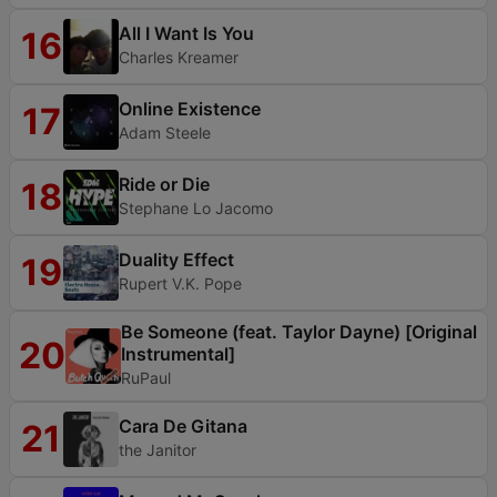
All I Want Is You
16
Charles Kreamer
Online Existence
17
Adam Steele
Ride or Die
18
Stephane Lo Jacomo
Duality Effect
19
Rupert V.K. Pope
Be Someone (feat. Taylor Dayne) [Original
20
Instrumental]
RuPaul
Cara De Gitana
21
the Janitor