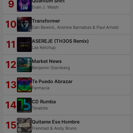
Quantum Shift
9
Evan J. Walsh
Transformer
10
Dan Bewick, Andrew Barnabas & Paul Arnold
ASEREJE (TH3OS Remix)
11
Las Ketchup
Market News
12
Benjamin Starnberg
Te Puedo Abrazar
13
Farmacia
CD Rumba
14
Terabite
Quitame Ese Hombre
15
Frenmad & Andy Bruno