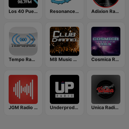
Los 40 Puebla
Resonance Space Radio
Adixion Radio
Tempo Radio - Party Channel
M8 Music World
Cosmica Radio 98.5 FM
JGM Radio México
Underprod Radio
Unica Radio Digital