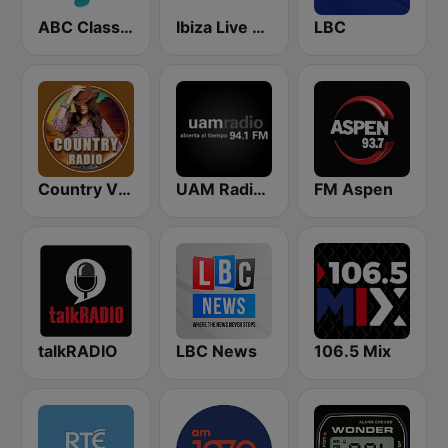
ABC Classic FM
Ibiza Live Radio
LBC
Country Vibes
UAM Radio 94.1
FM Aspen
talkRADIO
LBC News
106.5 Mix