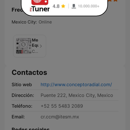
Frecuencias Concepto Radial:
Mexico City:
Online
Medio
Equis
Concepto Radial
Contactos
Sitio web
http://www.conceptoradial.com/
Dirección:
Puente 222, Mexico City, Mexico
Teléfono:
+52 55 5483 2089
Email:
cr.ccm@itesm.mx
Redes sociales