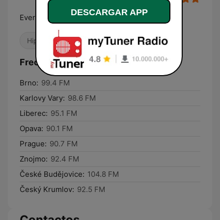
DESCARGAR APP
Every colours of music
Hip Hop
R&B / Soul
Frecuencias COLOR Music Radio:
Brno:
99.4 FM
Karlovy Vary:
98.6 FM
Liberec:
95.1 FM
Opava:
90.1 FM
Prague:
90.7 FM
Znojmo:
92.4 FM
České Budějovice:
104.8 FM
Český Krumlov:
92.5 FM
Contactos