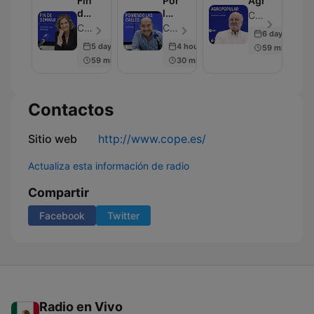
Fin
Poniendo
Agropopular
de
las
COPE - Episodio 20
Semana
Calles
COPE - Episodio 20
COPE - Episodio 41
6 days ago
5 days ago
4 hours ago
59 min
59 min
30 min
Contactos
Sitio web
http://www.cope.es/
Actualiza esta información de radio
Compartir
Facebook
Twitter
Radio en Vivo