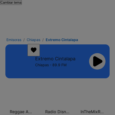
Cambiar tema
Emisoras
Chiapas
Extremo Cintalapa
Extremo Cintalapa
Chiapas - 89.9 FM
Reggae Ambassadors Radio
Radio Disney México
InTheMixRadio