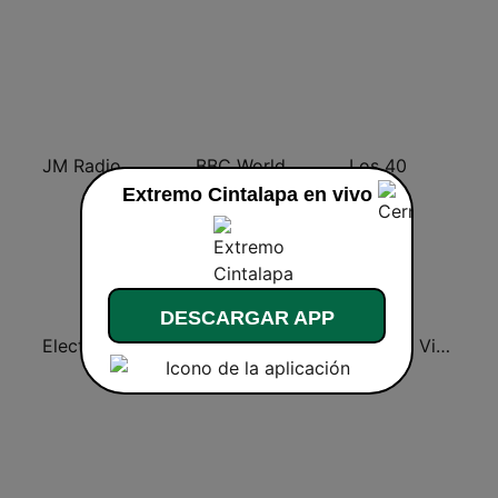
JM Radio Norteño Banda
BBC World Service
Los 40
Extremo Cintalapa en vivo
DESCARGAR APP
Electronica Radio FM
Los 40 Monterrey
Chillout Vibes