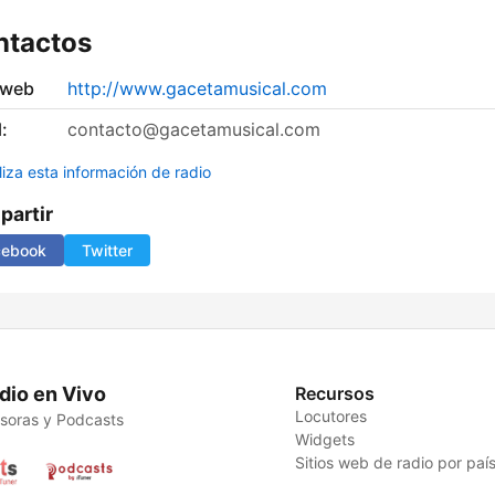
ntactos
 web
http://www.gacetamusical.com
:
contacto@gacetamusical.com
liza esta información de radio
artir
cebook
Twitter
dio en Vivo
Recursos
Locutores
soras y Podcasts
Widgets
Sitios web de radio por paí