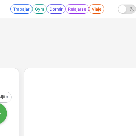
Trabajar
Gym
Dormir
Relajarse
Viaje
0