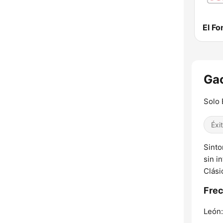
El F
Gac
Solo 
Éxi
Sinto
sin i
Clási
Frec
León: