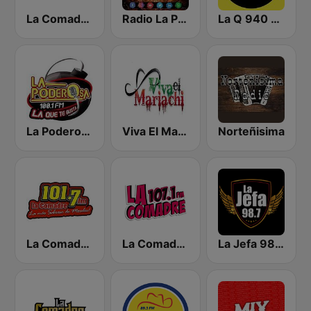
La Comadre 1260 AM
Radio La Poderosa De Gro
La Q 940 AM
La Poderosa 100.1 FM
Viva El Mariachi
Norteñisima
La Comadre 101.7
La Comadre 107.1 FM | Matamoros
La Jefa 98.7 FM