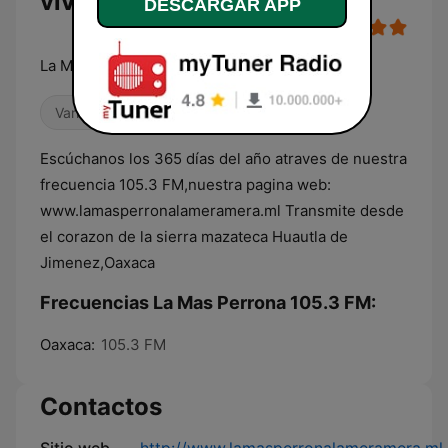
vivo
DESCARGAR APP
La Mera Mera
Variado
Años 80
Antiguas
Escúchanos los 365 días del año atraves de nuestra
frecuencia 105.3 FM,nuestra pagina web:
www.lamasperronalameramera.ml Transmite desde
el corazon de la sierra mazateca Huautla de
Jimenez,Oaxaca
Frecuencias La Mas Perrona 105.3 FM:
Oaxaca:
105.3 FM
Contactos