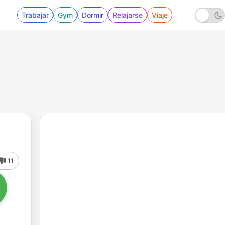
Trabajar
Gym
Dormir
Relajarse
Viaje
11