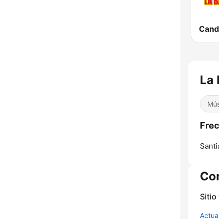
La 
Mús
Frec
Santi
Co
Sitio
Actua