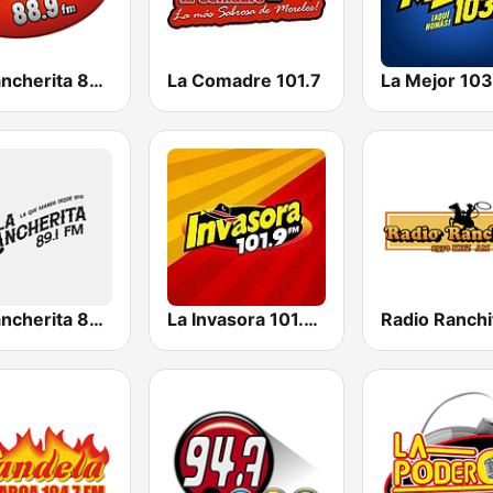
La Rancherita 88.9 FM
La Comadre 101.7
La Rancherita 89.1 FM Ensenada
La Invasora 101.9 FM