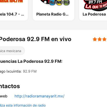
Candela 104.7 - La Barca
Planeta Radio Guadalajara
Poderosa 92.9 FM en vivo
ica mexicana
uencias La Poderosa 92.9 FM:
ago Ixcuintla:
92.9 FM
ntactos
 web
http://radioramanayarit.mx/
liza esta información de radio