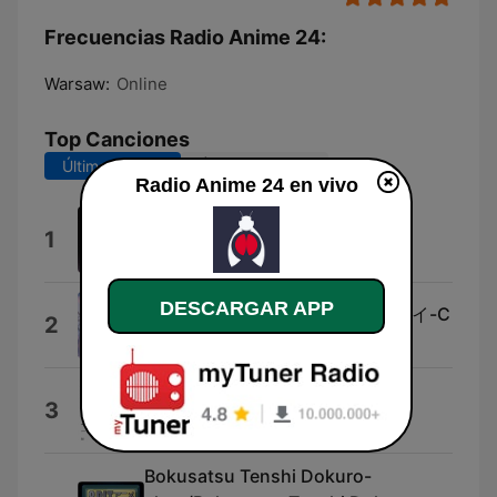
Frecuencias Radio Anime 24:
Warsaw:
Online
Top Canciones
Últimos 7 días
Últimos 30 días
Radio Anime 24 en vivo
Glimmer
1
sajou no hana
DESCARGAR APP
ヒャダインのカカカタ☆カタオモイ-C
2
marasy
Umbrella
3
Nao Touyama
Bokusatsu Tenshi Dokuro-