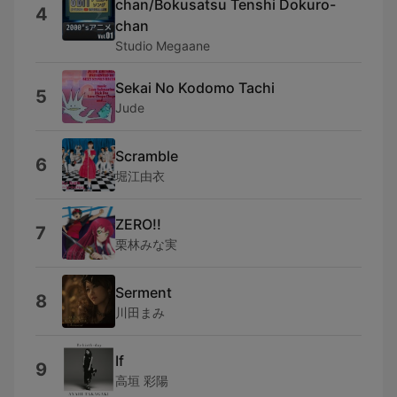
chan/Bokusatsu Tenshi Dokuro-
4
chan
Studio Megaane
Sekai No Kodomo Tachi
5
Jude
Scramble
6
堀江由衣
ZERO!!
7
栗林みな実
Serment
8
川田まみ
If
9
高垣 彩陽