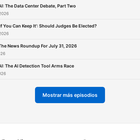
AI: The Data Center Debate, Part Two
 2026
'If You Can Keep It': Should Judges Be Elected?
 2026
The News Roundup For July 31, 2026
026
AI: The AI Detection Tool Arms Race
2026
Mostrar más episodios