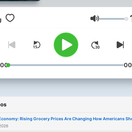
and cuts through the noise
Let's get to the heart of th
story, together – on
1A.
Volumen
Support public media by
joining NPR+ at
plus.npr.or
You’ll get perks for over 25
NPR podcasts, including
:00
00
sponsor-free listening for 1
ios
Economy: Rising Grocery Prices Are Changing How Americans Sh
 2026