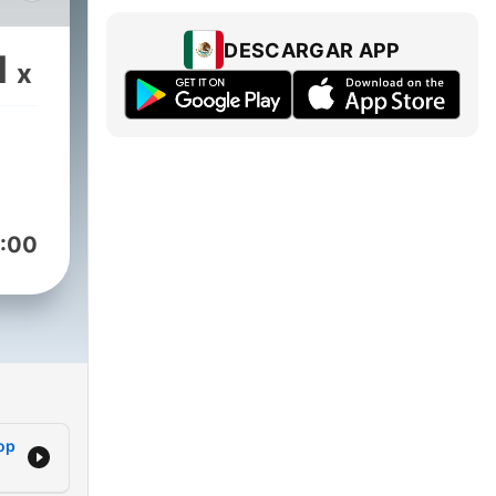
.
e
DESCARGAR APP
1
x
g
.
:00
A.
op