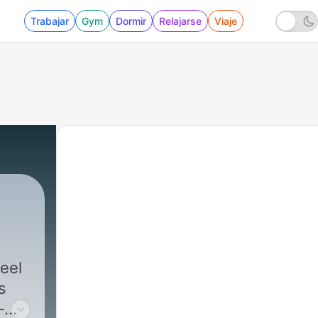
Trabajar
Gym
Dormir
Relajarse
Viaje
eel
s
–