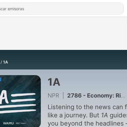
1A
1A
NPR
|
2786 - Economy: Rising Grocery Prices Are Changing How Americans Shop
Listening to the news can f
like a journey. But
1A
guide
you beyond the headlines 