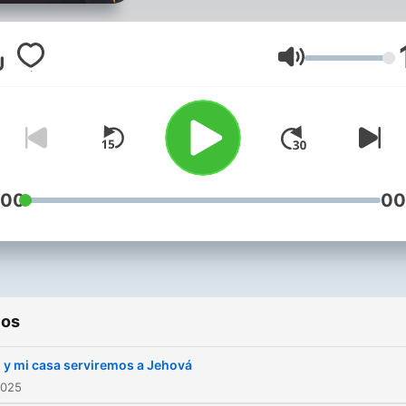
Volumen
:00
00
ios
 y mi casa serviremos a Jehová
2025