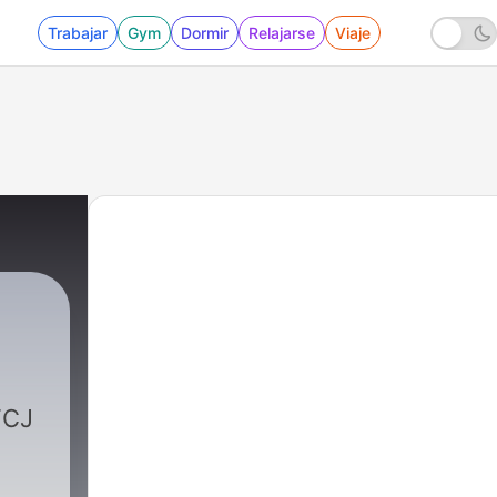
Trabajar
Gym
Dormir
Relajarse
Viaje
FCJ