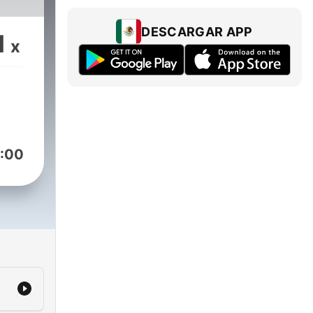
DESCARGAR APP
1
x
:00