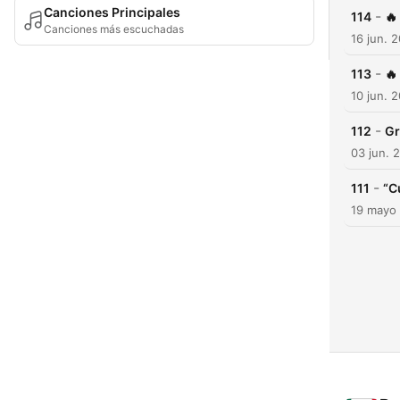
Canciones Principales
-
114
🔥
Canciones más escuchadas
16 jun. 
-
113
🔥
10 jun. 
-
112
Gr
03 jun. 
-
111
“C
19 mayo