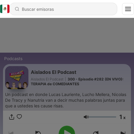
Podcasts
Aislados El Podcast
Aislados El Podcast
|
300 - Episodio #282 (EN VIVO):
TERAPIA de COMEDIANTES
Un podcast en donde Lucas Lauriente, Lucho Mellera, Nicolas
De Tracy y Nanutria van a decir muchas palabras juntas para
que a ustedes les cause risas.
1
x
Volumen