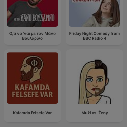
Ό,τι να 'ναι με τον Μάνο
Friday Night Comedy from
Βουλαρίνο
BBC Radio 4
Kafamda Felsefe Var
Muži vs. Ženy