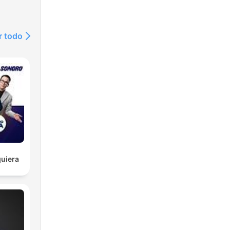
r todo
uiera