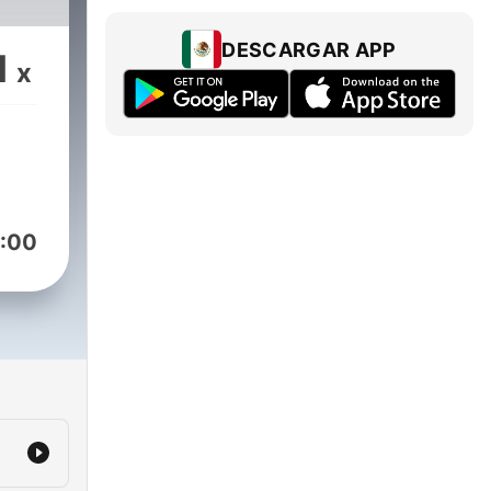
DESCARGAR APP
1
x
:00