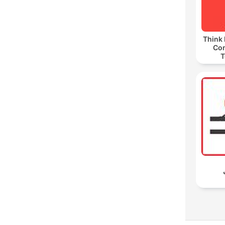
Think 
Co
T