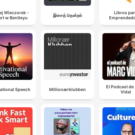
ej Wieczorek -
Libros pa
இசைத் தென்றல்
rt w Bentleyu
Emprendedo
El Podcast de
ational Speech
Millionærklubben
Vidal