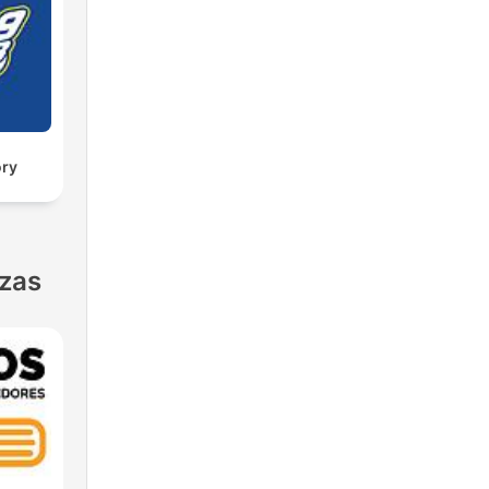
ory
nzas