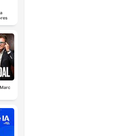
ra
res
 Marc