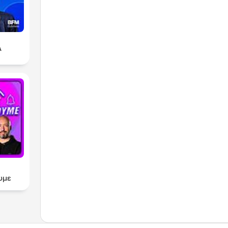
A
υμε