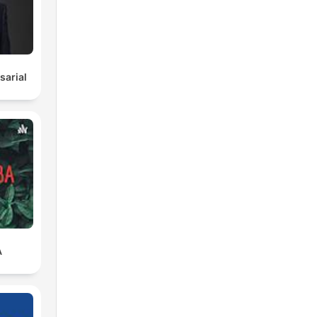
arial
A