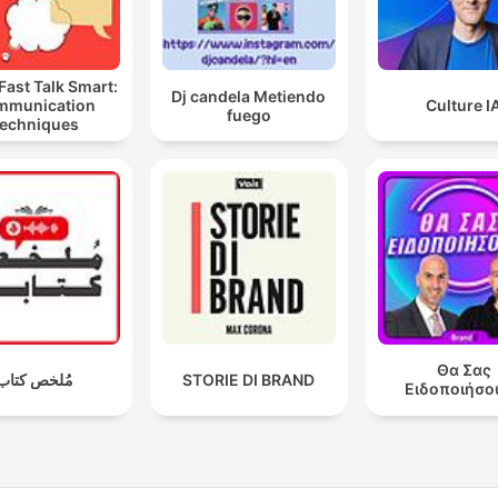
Fast Talk Smart:
Dj candela Metiendo
mmunication
Culture I
fuego
echniques
Θα Σας
مُلخص كتاب
STORIE DI BRAND
Ειδοποιήσο