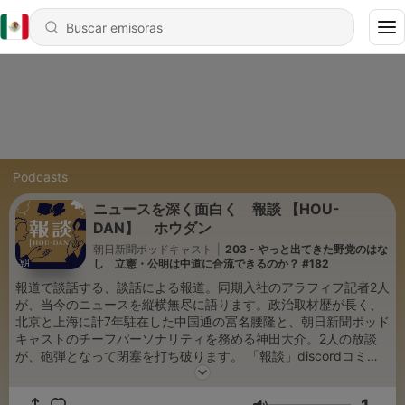
Podcasts
ニュースを深く面白く 報談 【HOU-
DAN】 ホウダン
朝日新聞ポッドキャスト
|
203 - やっと出てきた野党のはな
し 立憲・公明は中道に合流できるのか？ #182
報道で談話する、談話による報道。同期入社のアラフィフ記者2人
が、当今のニュースを縦横無尽に語ります。政治取材歴が長く、
北京と上海に計7年駐在した中国通の冨名腰隆と、朝日新聞ポッド
キャストのチーフパーソナリティを務める神田大介。2人の放談
が、砲弾となって閉塞を打ち破ります。 「報談」discordコミュ
ニティ https://discord.gg/d7sAbSRQvq