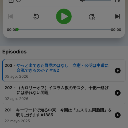
1
x
Volumen
00:00
00:00
Episodios
-
203
やっと出てきた野党のはなし 立憲・公明は中道に
合流できるのか？ #182
05 ago. 2026
-
202
（カロリーオフ）イスラム教のモスク、十把一絡げ
には語れない問題
02 ago. 2026
-
201
キーワードで知る中東 今回は「ムスリム同胞団」を
取り上げます #1885
22 mayo 2025