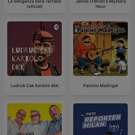
La Venganza Será Terrible
James O'Brien's Mystery
(oficial)
Hour
Ludruk Cak Kartolo dkk
Pancho Madrigal