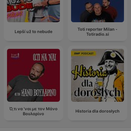
Toti reporter Milan -
Lepší už to nebude
Totiradio.si
Ό,τι να 'ναι με τον Μάνο
Historia dla dorosłych
Βουλαρίνο