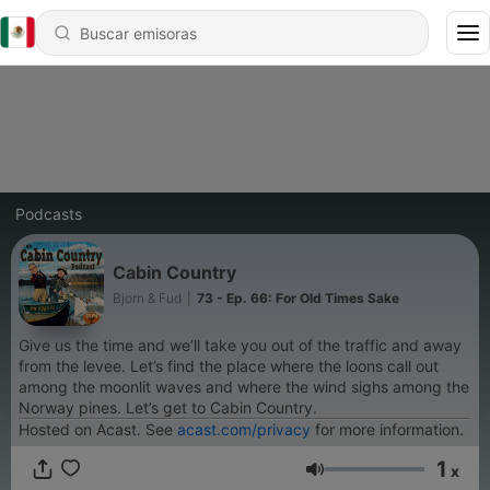
Podcasts
Cabin Country
Bjorn & Fud
|
73 - Ep. 66: For Old Times Sake
Give us the time and we’ll take you out of the traffic and away
from the levee. Let’s find the place where the loons call out
among the moonlit waves and where the wind sighs among the
Norway pines. Let’s get to Cabin Country.
Hosted on Acast. See
acast.com/privacy
for more information.
1
x
Volumen