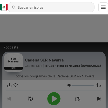
Podcasts
Cadena SER Navarra
Cadena SER
|
41025 - Hora 14 Navarra (09/08/2026)
Todos los programas de la Cadena SER en Navarra
1
x
Volumen