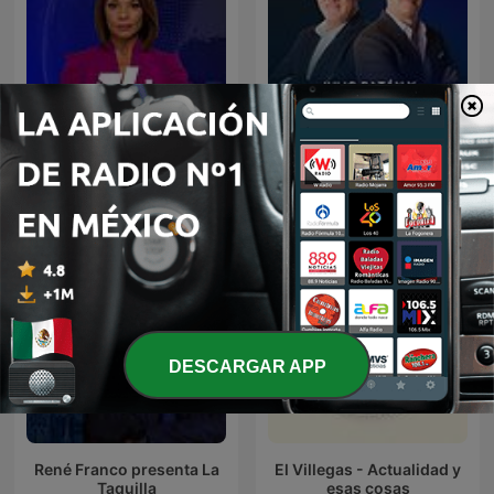
Julio Patán y Juan Ignacio
Noticias Univision
Zavala en El Heraldo Radio
DESCARGAR APP
René Franco presenta La
El Villegas - Actualidad y
Taquilla
esas cosas