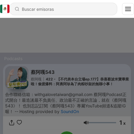
Podcasts
蔡阿嘎543
蔡阿嘎
|
422 - 【不代表本台立場ep.177】恭喜蔡波米寶畢業
啦！偷渡爆料：阿勇阿珍為了肉粽吵架的無聊小事！
合作聯絡信箱：withgalovetaiwan@gmail.com 蔡阿嘎Podcast正
式開台！最造謠最不負責任、政治最不正確的言論，就在《蔡阿嘎
543》！ 也別忘記訂閱《蔡阿嘎543》專屬YouTube頻道&追蹤IG
喔！ -- Hosting provided by
SoundOn
1
x
Volumen