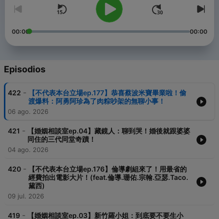
00:00
00:00
Episodios
-
422
【不代表本台立場ep.177】恭喜蔡波米寶畢業啦！偷
渡爆料：阿勇阿珍為了肉粽吵架的無聊小事！
06 ago. 2026
-
421
【婚姻相談室ep.04】藏鏡人：聊到哭！婚後就跟婆婆
同住的三代同堂奇蹟！
04 ago. 2026
-
420
【不代表本台立場ep.176】倫導劇組來了！用最省的
經費拍出電影大片！(feat.倫導.珊佑.宗翰.亞瑟.Taco.
黛西)
09 jul. 2026
-
419
【婚姻相談室ep.03】新竹羅小姐：到底要不要生小