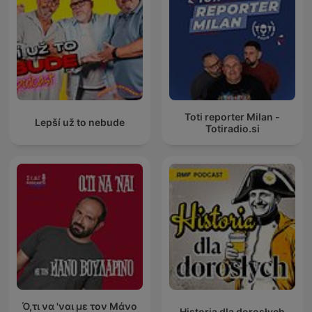
Toti reporter Milan -
Lepší už to nebude
Totiradio.si
Ό,τι να 'ναι με τον Μάνο
Historia dla dorosłych