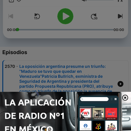
x
Volumen
00:00
00:00
Episodios
-
2570
La oposición argentina presume un triunfo:
''Maduro se tuvo que quedar en
Venezuela''Patricia Bullrich, exministra de
Seguridad de Argentina y presidenta del
partido Propuesta Republicana (PRO), atribuye
como un triunfo de la oposición la ausencia de
Nico
25 ene. 2023
-
2569
¿Qué opciones tienen los migrantes si
perdieron la protección del “parole”
humanitario?
31 mayo 2025