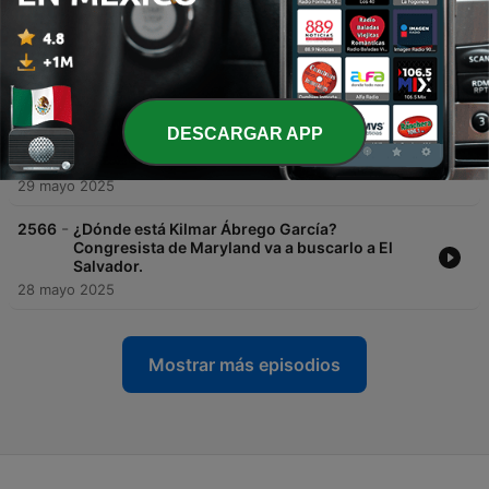
-
2568
Trump ataca a Harvard porque cree que es un
“bastión del liberalismo”, dice egresado de esa
universidad
30 mayo 2025
DESCARGAR APP
-
2567
Corte de Comercio Internacional bloquea
aranceles de Trump
29 mayo 2025
-
2566
¿Dónde está Kilmar Ábrego García?
Congresista de Maryland va a buscarlo a El
Salvador.
28 mayo 2025
Mostrar más episodios