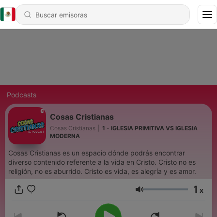
Podcasts
Cosas Cristianas
Cosas Cristianas
|
1 - IGLESIA PRIMITIVA VS IGLESIA
MODERNA
Cosas Cristianas es un espacio dónde podrás encontrar
diverso contenido referente a la vida en Cristo. Cristo no es
religión, no es aburrido. Cristo es vida, es alegría y es amor.
1
x
Volumen