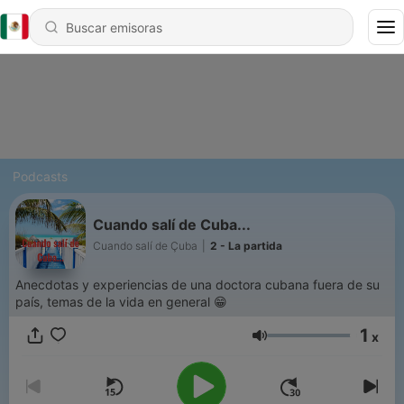
Podcasts
Cuando salí de Cuba...
Cuando salí de Çuba
|
2 - La partida
Anecdotas y experiencias de una doctora cubana fuera de su
país, temas de la vida en general 😁
1
x
Volumen