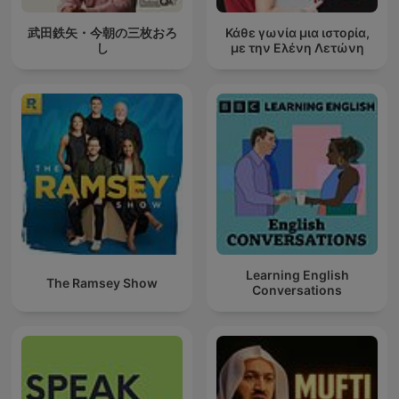
武田鉄矢・今朝の三枚おろ
Κάθε γωνία μια ιστορία,
し
με την Ελένη Λετώνη
Learning English
The Ramsey Show
Conversations