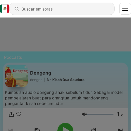
Podcasts
Dongeng
dongen
|
3 - Kisah Dua Saudara
Kumpulan audio dongeng anak sebelum tidur. Sebagai model
pembelajaran buat para orangtua untuk mendongeng
pengantar kisah sebelum tidur
1
x
Volumen