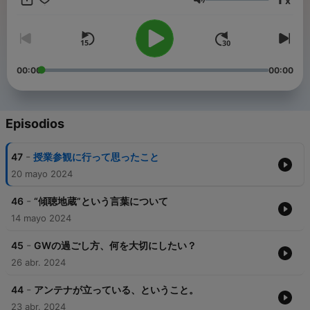
x
顔で、自己最幸！ 自分らしく人生を楽しむヒントになれば幸い
Volumen
です。 【自己紹介】 夫・ひでと 親子キャリア教育コーチ／こど
も to おとな学びサポートbe Colorful代表 コーチングや指紋プロ
ファイル、各種心理学、絵本講座、塾講師経験を活かし、こども
&おとなが「素の自分」を発揮し「なりたい自分」へ成長するサ
ポート。 学生向けオンラインコミュニティ、 パパのためのオンラ
00:00
00:00
インサロンも運営。 ☆stand.fmにてこちらも毎日発信！ 親向け
「子育てマナビバradio」
https://stand.fm/channels/601032482b4a4592fefa2d27 学生
向け「君 the NEXT!」
Episodios
https://stand.fm/channels/6064e0e8be8d4428b93ef202 妻・
ちかこ ライター／bun-sou-ya代表 編集・ライター歴23年。新聞
-
47
授業参観に行って思ったこと
記者（16年）を経て、フリーランスに。本人も気づかなかった想
いまで引き出すインタビューを得意とし、人・住まい・暮らしの
20 mayo 2024
専門ライターとして活動。地元メディアでの取材記事のほか、自
費出版・商業出版のブックライティングも手掛ける。現在、イン
-
46
“傾聴地蔵”という言葉について
タビューでつづる個人史、家族史、企業史づくりに力を注ぐ。
14 mayo 2024
【夫婦の目標】 新しいヒト・モノ・コトとの出会い、ご縁をつな
ぐコミュニティカフェ「URARA庵」をオープンし、お金や情報の
-
45
GWの過ごし方、何を大切にしたい？
格差なく、誰もが学び、自己成長し、自分らしい人生を楽しむ社
26 abr. 2024
会をつくる 麗らかな春の陽射しのように、あったか、ほっこり。
関わる人の心と身体を優しく包み込み、自信とエネルギーをチャ
-
ージできる場にしたい！という想いを込めて名づけました(^^)
44
アンテナが立っている、ということ。
23 abr. 2024