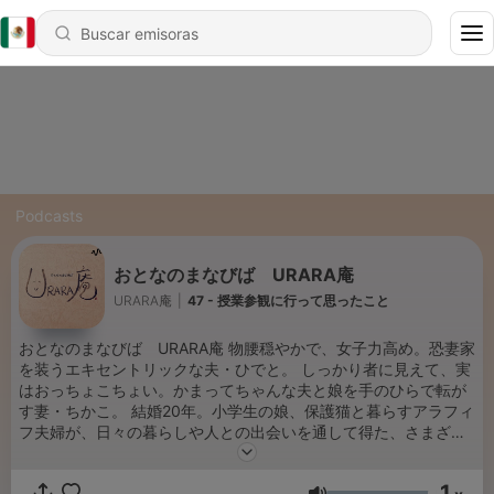
Podcasts
おとなのまなびば URARA庵
URARA庵
|
47 - 授業参観に行って思ったこと
おとなのまなびば URARA庵 物腰穏やかで、女子力高め。恐妻家
を装うエキセントリックな夫・ひでと。 しっかり者に見えて、実
はおっちょこちょい。かまってちゃんな夫と娘を手のひらで転が
す妻・ちかこ。 結婚20年。小学生の娘、保護猫と暮らすアラフィ
フ夫婦が、日々の暮らしや人との出会いを通して得た、さまざま
な学びと気づきをシェア。自分自身のキャリアと子育て、パート
ナーシップについて、一緒に考えていくチャンネルです。 毎日笑
1