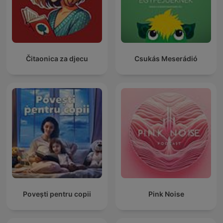
Čitaonica za djecu
Csukás Meserádió
Povești pentru copii
Pink Noise