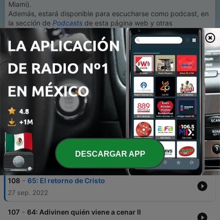
Miami)
.
Además, estará disponible para escucharse como podcast, en
la sección de
Podcasts
de esta página web y otras
plataformas
.
1
x
Volumen
00:00
00:00
DESCARGAR APP
Episodios
-
108
65: El retorno de Cristo
27 sep. 2022
-
107
64: Adivinen quién viene a cenar II