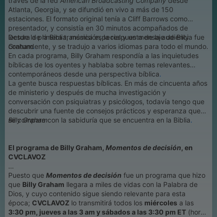
través de la red
American Broadcasting Company
desde
Atlanta, Georgia, y se difundió en vivo a más de 150
estaciones. El formato original tenía a Cliff Barrows como
presentador, y consistía en 30 minutos acompañados de
lectura de la Biblia, música especial y un mensaje de Billy
Desde la primera transmisión, la respuesta de la audiencia fue
Graham
contundente, y se tradujo a varios idiomas para todo el mundo.
.
En cada programa, Billy Graham respondía a las inquietudes
bíblicas de los oyentes y hablaba sobre temas relevantes
contemporáneos desde una perspectiva bíblica
.
La gente busca respuestas bíblicas. En más de cincuenta años
de ministerio y después de mucha investigación y
conversación con psiquiatras y psicólogos, todavía tengo que
descubrir una fuente de consejos prácticos y esperanza que
se compare con la sabiduría que se encuentra en la Biblia
Billy Graham
.
El programa de Billy Graham,
Momentos de decisión
, en
CVCLAVOZ
Puesto que
Momentos de decisión
fue un programa que hizo
que
Billy Graham
llegara a miles de vidas con la Palabra de
Dios, y cuyo contenido sigue siendo relevante para esta
época;
CVCLAVOZ
lo transmitirá todos los
miércoles
a las
3:30 pm, jueves a las 3 am y sábados a las 3:30 pm ET
(hora