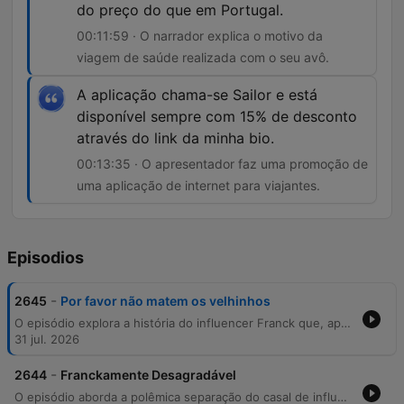
do preço do que em Portugal.
00:11:59 · O narrador explica o motivo da
viagem de saúde realizada com o seu avô.
A aplicação chama-se Sailor e está
disponível sempre com 15% de desconto
através do link da minha bio.
00:13:35 · O apresentador faz uma promoção de
uma aplicação de internet para viajantes.
Episodios
-
2645
Por favor não matem os velhinhos
O episódio explora a história do influencer Franck que, após o término do seu relacionamento com Rafaela, decidiu levar o avô de 88 anos, António, para uma série de viagens internacionais. O conteúdo detalha as experiências do idoso em Nova Iorque, no Japão e na Turquia, onde realizou tratamentos dentários. A narrativa alterna entre momentos de humor sobre o desejo de tranquilidade do avô e dicas práticas de viagem, incluindo recomendações de aplicações para viajantes internacionais.
31 jul. 2026
-
2644
Franckamente Desagradável
O episódio aborda a polêmica separação do casal de influencers Rafael e Franco, discutindo acusações mútuas sobre privacidade, abandono de animais e uso indevido de imagem em redes sociais. Os apresentadores satirizam o estilo de conteúdo de viagens 'low cost' do ex-casal antes de mergulharem nos detalhes do conflito pessoal. O relato inclui ainda o desaparecimento de uma gata da casa de Franco, levantando suspeitas sobre uma entrada não autorizada na residência por meio de uma cópia de chave. O impacto emocional do ocorrido no gato Tommy e a recente adoção de um novo gato, Oli, também são discutidos.