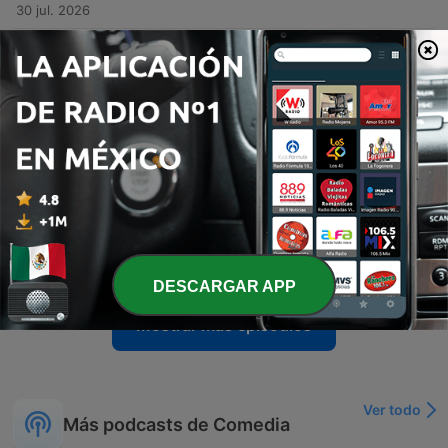
30 jul. 2026
-
2643
Conversas com a Gorda
Este episódio aborda uma entrevista humorística e provocadora no programa '2 às 10', onde a criadora de conteúdo Ana Rita, do projeto 'Conversas com a Gorda', é confrontada por Cláudio Ramos e Cristina Ferreira sobre temas como peso, saúde e preconceitos. O debate estende-se às repercussões da entrevista de Luciana Abreu, focando nas críticas feitas por Cláudio Ramos e na reação da convidada perante comentários relacionados ao seu corpo.
29 jul. 2026
-
2642
A inteligência artificial de Susana Torres
O episódio aborda o regresso da mental coach Susana Torres e a sua transição para a área da inteligência artificial, levantando questões sobre a autenticidade das suas novas competências tecnológicas e as controvérsias em torno dos seus elevados preços. Os apresentadores satirizam o uso de ferramentas digitais para substituir profissionais qualificados. A discussão estende-se ao impacto da IA na acessibilidade de recursos visuais e na possível substituição de diversas profissões. O episódio encerra com um relato pessoal sobre como encontros inesperados podem alterar drasticamente o rumo de uma carreira profissional.
28 jul. 2026
-
2641
O regresso de Susana Torres
Este episódio explora a polêmica envolvendo a mental coach Susana Torres, detalhando o período de crise pessoal e as repercussões mediáticas após acusações de irregularidades em seus programas de mentoria, como o Mastermind. A discussão aborda as alegações de clientes lesados e a defesa da coach, que contesta a veracidade de reportagens, alegando manipulação de imagens. Além do caso de Susana Torres, o debate estende-se a outros desmentidos de figuras públicas, como Fernando Santos e Cristiano Ronaldo, analisando a conduta ética das partes envolvidas e o impacto dessas controvérsias na esfera pública.
27 jul. 2026
DESCARGAR APP
Mostrar más episodios
Ver todo
Más podcasts de Comedia