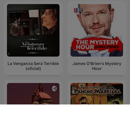
La Venganza Será Terrible
James O'Brien's Mystery
(oficial)
Hour