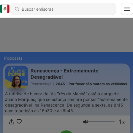
Podcasts
Renascença - Extremamente
Desagradável
Renascença
|
2645 - Por favor não matem os velhinhos
A rubrica de humor de “As Três da Manhã” está a cargo de
Joana Marques, que se esforça sempre por ser “extremamente
desagradável" na Renascença. De segunda a sexta, às 8h15
com repetição às 16h30 e às 6h45.
1
x
Volumen