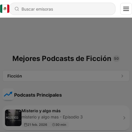
Mejores Podcasts de Ficción
50
Ficción
Podcasts Principales
Misterio y algo más
misterio y algo mas - Episodio 3
21 feb. 2026
30 min