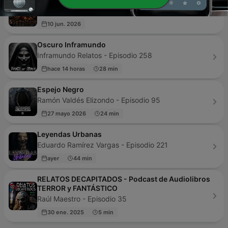
albancito - Episodio 60
10 jun. 2026
Oscuro Inframundo
Inframundo Relatos - Episodio 258
hace 14 horas
28 min
Espejo Negro
Ramón Valdés Elizondo - Episodio 95
27 mayo 2026
24 min
Leyendas Urbanas
Eduardo Ramírez Vargas - Episodio 221
ayer
44 min
RELATOS DECAPITADOS - Podcast de Audiolibros
TERROR y FANTÁSTICO
Raúl Maestro - Episodio 35
30 ene. 2025
5 min