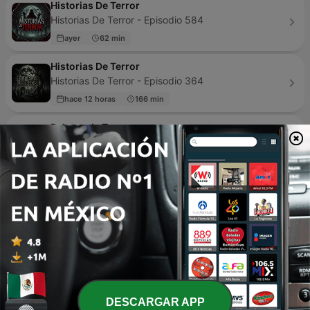
Historias De Terror
Historias De Terror - Episodio 584
ayer
62 min
Historias De Terror
Historias De Terror - Episodio 364
hace 12 horas
166 min
Relatos de Terror
Camina hacia el Terror - Episodio 507
hace 2 días
101 min
Leyendas de Monterrey
Leyendas de Monterrey - Episodio 615
ayer
18 min
INSOMNIO
Fepo - Episodio 160
hace 1 semana
133 min
DESCARGAR APP
Kalimán | 04 El Tigre de Hong Kong - 1964