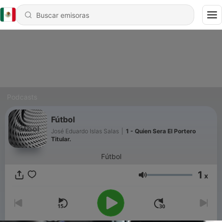
Podcasts
Fútbol
José Eduardo Islas Salas
|
1 - Quien Sera El Portero
Titular.
Fútbol
1
x
Volumen