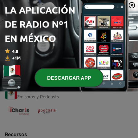
00:00
00:00
Episodios
-
1
Quien Sera El Portero Titular.
02 jun. 2021
DESCARGAR APP
Radio en Vivo
Emisoras y Podcasts
Recursos