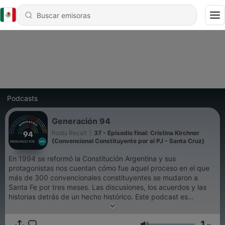
Podcasts
Generación 94
Rodis Recalt
|
37 - Episodio final: Cristina Kirchner
(Convencional Constituyente por el PJ - Santa Cruz)
En 1994 se reformó la Constitución Argentina y sus
protagonistas nos cuentan cómo fue aquel proceso en el que
más de 300 convencionales constituyentes se mudaron a
Santa Fe por tres meses. Las discusiones, los acuerdos y las
historias detrás de un hecho histórico. Este podcast es
presentado por la Universidad Nacional del Litoral.
Conducción: Rodis Recalt Producción: Leandro Massaccesi y
1