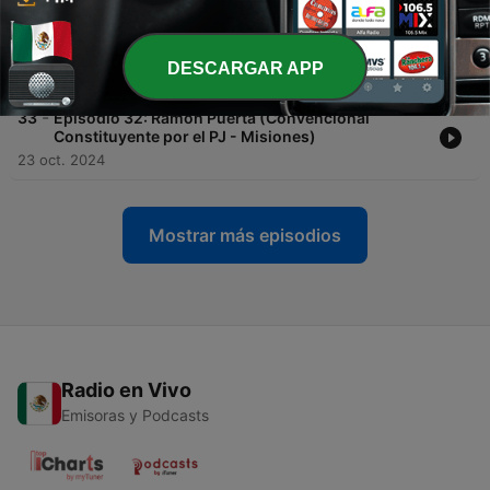
-
34
Episodio 33: Adriana Puiggrós (Convencional
Constituyente por el Frente Grande - Capital
Federal)
DESCARGAR APP
30 oct. 2024
-
33
Episodio 32: Ramón Puerta (Convencional
Constituyente por el PJ - Misiones)
23 oct. 2024
Mostrar más episodios
Radio en Vivo
Emisoras y Podcasts