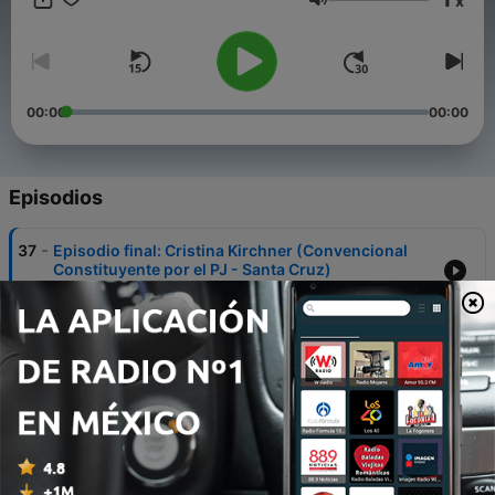
x
Valetín Ferreyra.
Volumen
00:00
00:00
Episodios
-
37
Episodio final: Cristina Kirchner (Convencional
Constituyente por el PJ - Santa Cruz)
06 dic. 2024
-
36
Episodio 35: Alberto Iribarne (Convencional
Constituyente por el PJ - Capital Federal)
12 nov. 2024
-
35
Episodio 34: Eduardo Duhalde (Convencional
Constituyente por el PJ - Buenos Aires)
05 nov. 2024