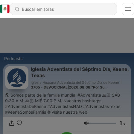
Podcasts
Iglesia Adventista del Séptimo Día, Keene,
Texas
Iglesia Hispana Adventista del Séptimo Dia de Keene
|
3705 - DEVOCIONAL|2026.08.08|"Por Su
gracia"|"Todos adoraron a la bestia"
🌎 Somos parte de la familia mundial #Adventista 🙏🏻 SÁB
9:30 A.M. 🙏🏻 MIÉ 7:00 P.M. Nuestros hashtags:
#AdventistaDeKeene #AdventistasNAD #AdventistasTexas
#KeeneSomosFamilia 🌐 Visite nuestra web
1
x
Volumen