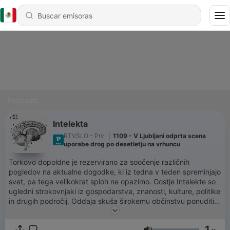
Podcasts
Intelekta
RTVSLO – Prvi
|
1109 - V Ljubljani odprta scena
uporabe drog po desetletju na vrhuncu
Torkovo dopoldne je rezervirano za soočenje različnih
pogledov na aktualne dogodke, ki iz tedna v teden spreminjajo
svet, pa tega velikokrat sploh ne opazimo. Gostje Intelekte so
ugledni strokovnjaki iz gospodarstva, znanosti, kulture, politike
in drugih področij. Oddaja skuša širokemu občinstvu ponuditi
kritično mnenje o ključnih dejavnikih globalnega in lokalnega
okolja.
1