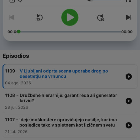
x
Volumen
00:00
00:00
Episodios
-
1109
V Ljubljani odprta scena uporabe drog po
desetletju na vrhuncu
04 ago. 2026
-
1108
Družbene hierarhije: garant reda ali generator
krivic?
28 jul. 2026
-
1107
Ideje moškosfere opravičujejo nasilje, kar ima
posledice tako v spletnem kot fizičnem svetu
21 jul. 2026