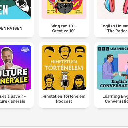
Sáng tạo 101 -
English Unlea
EN PÅ ISEN
Creative 101
The Podca
es à Savoir -
Hihetetlen Történelem
Learning Eng
ture générale
Podcast
Conversati