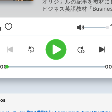
オリジナルの記事を教材に
ビジネス英語教材「Busines
English Pro」から、お勧
ピックをピックアップ！ナ
Volumen
ーター マットの詳しい解説
快なトークが送る、楽しい
間のビジネス英語学習ポッ
ャストです！
:00
00
ios