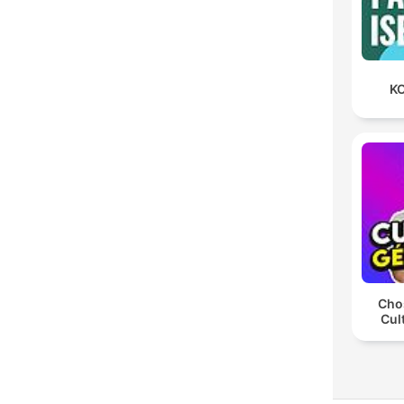
KO
Chos
Cul