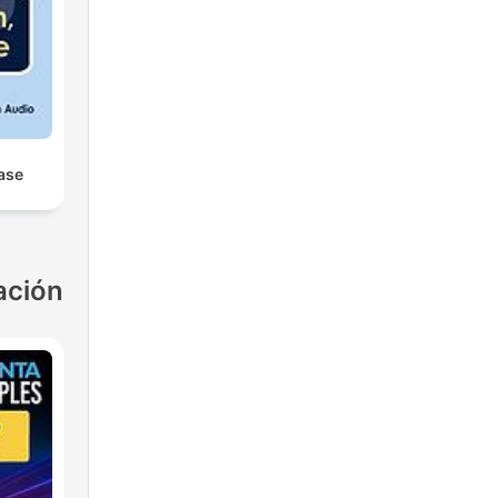
ease
ación