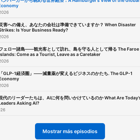
ハンバーガーから眺める世界経済：A Hamburger’s View of the Global
Economy
 2026
災害への備え、あなたの会社は準備できていますか？ When Disaster
Strikes: Is Your Business Ready?
 2026
フェロー諸島――観光客として訪れ、島を守る人として帰る The Faroe
Islands: Come as a Tourist, Leave as a Caretaker
 2026
「GLP-1経済圏」――減量薬が変えるビジネスのかたち. The GLP-1
Economy
 2026
現代のリーダーたちは、AIに何を問いかけているのか What Are Today’
Leaders Asking AI?
026
Mostrar más episodios