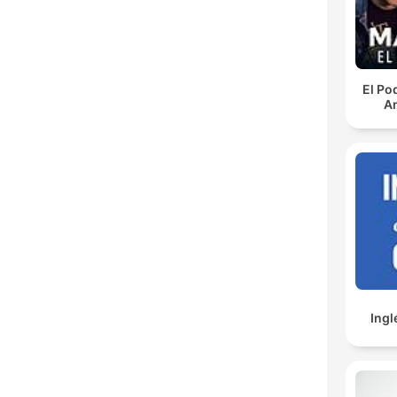
El Po
An
Ingl