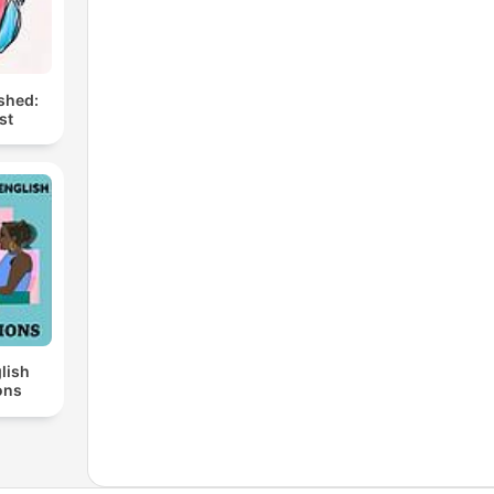
shed:
st
lish
ons