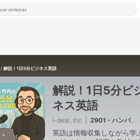
解説！1日5分ビジネス英語
解説！1日5分ビ
ネス英語
i-deal, Inc
|
2901 - ハンバーガーから眺める世界経済：A Hamburger’s View of the Global Economy
英語は情報収集しながら学