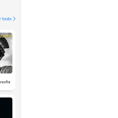
r todo
osofia