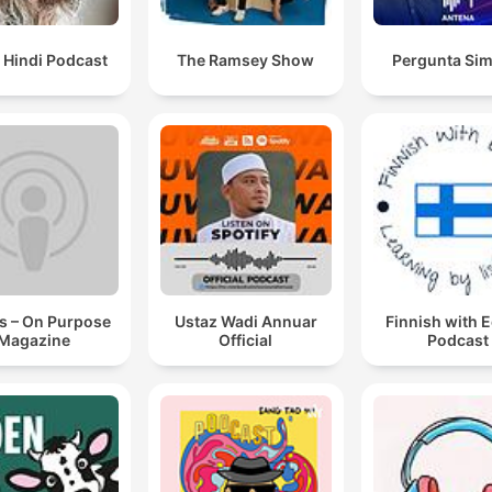
 Hindi Podcast
The Ramsey Show
Pergunta Sim
s – On Purpose
Ustaz Wadi Annuar
Finnish with 
Magazine
Official
Podcast