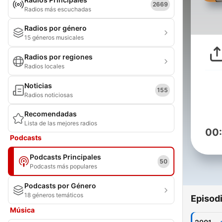
2669
Radios más escuchadas
Radios por género
15 géneros musicales
Radios por regiones
Radios locales
Noticias
155
Radios noticiosas
Recomendadas
Lista de las mejores radios
00
Podcasts
Podcasts Principales
50
Podcasts más populares
Podcasts por Género
18 géneros temáticos
Episod
Música