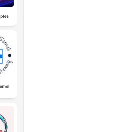
ples
Eemeli