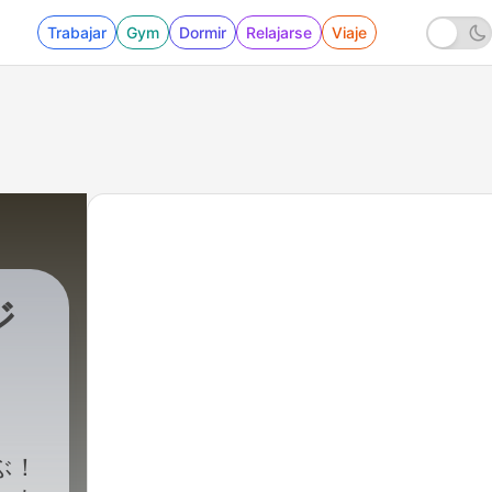
Trabajar
Gym
Dormir
Relajarse
Viaje
ジ
ぶ！