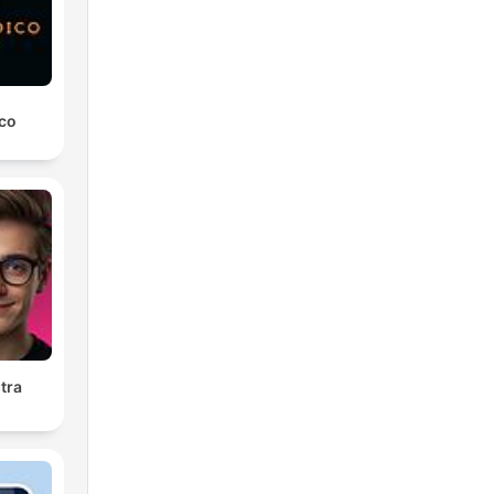
ico
tra