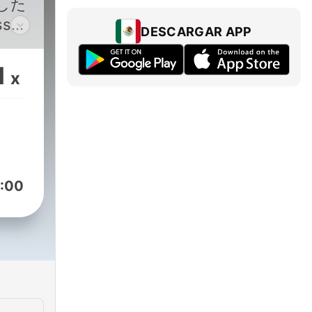
した
s
DESCARGAR APP
めのト
ビゲ
1
x
と軽
5分
ドキ
:00