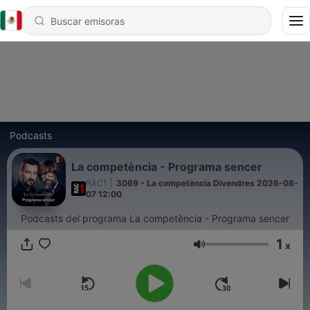
Podcasts
La competència - Programa sencer
RAC1
|
3069 - La competència Divendres 2026-08-
07 12:00
Podcasts del programa La competència - Programa sencer
1
x
Volumen