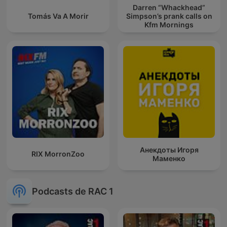
Darren “Whackhead”
Tomás Va A Morir
Simpson’s prank calls on
Kfm Mornings
Анекдоты Игоря
RIX MorronZoo
Маменко
Podcasts de RAC 1