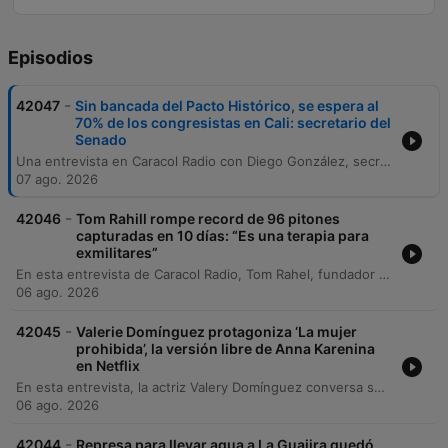
Episodios
-
42047
Sin bancada del Pacto Histórico, se espera al
70% de los congresistas en Cali: secretario del
Senado
Una entrevista en Caracol Radio con Diego González, secretario del Senado, desde Cali, donde se detallan los preparativos para la sesión plenaria del Congreso de la República en la Universidad Santiago de Cali. El encuentro tiene como objetivo la toma de juramento del presidente electo Abelardo Las Preyas bajo el marco del artículo 192 constitucional. La conversación aborda aspectos logísticos, la seguridad y la previsión de asistencia parlamentaria, destacando la ausencia de la bancada del Pacto Histórico. Asimismo, se menciona la postura de la oposición en Barranquilla y las dinámicas protocolarias de las delegaciones internacionales.
07 ago. 2026
-
42046
Tom Rahill rompe record de 96 pitones
capturadas en 10 días: “Es una terapia para
exmilitares”
En esta entrevista de Caracol Radio, Tom Rahel, fundador de Swam Apes, comparte su experiencia capturando pitones en los Everglades de Florida. La organización, compuesta por veteranos de guerra, utiliza la adrenalina y el desafío de enfrentar serpientes de gran tamaño como una herramienta para ayudar a militares a superar traumas y encontrar un nuevo propósito tras su servicio.
06 ago. 2026
-
42045
Valerie Domínguez protagoniza ‘La mujer
prohibida’, la versión libre de Anna Karenina
en Netflix
En esta entrevista, la actriz Valery Domínguez conversa sobre su nuevo papel protagónico en la producción de Caracol para Netflix, titulada La mujer prohibida. La trama, inspirada en una versión libre de Ana Karenina de Tolstoi, presenta a la doctora Karen, una mujer que desafía las normas sociales y se involucra en un romance prohibido con el esposo de una candidata presidencial.
06 ago. 2026
-
42044
Represa para llevar agua a La Guajira quedó