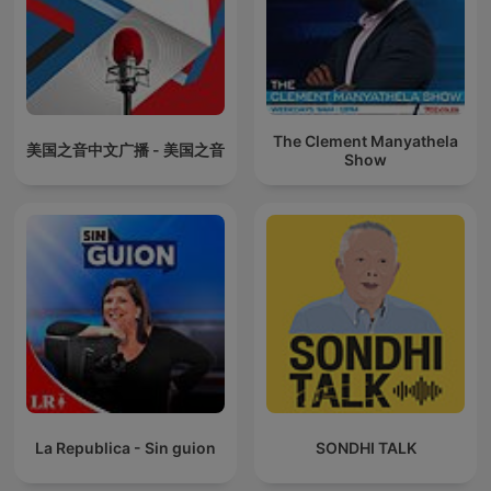
The Clement Manyathela
美国之音中文广播 - 美国之音
Show
La Republica - Sin guion
SONDHI TALK