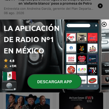
en ‘elefante blanco’ pese a promesa de Petro
Entrevista con Andreina García, gerente del Plan Departamental de Agua de La Guajira, sobre el estado crítico de la infraestructura hídrica en el departamento. La conversación aborda la problemática de la represa del río Ranchería, descrita como un proyecto inconcluso que ha sido señalado por la Contraloría como un elefante blanco debido a la falta de su segunda etapa para acueductos regionales. La gerente denuncia la realización de actos mediáticos de inauguración por parte de la Agencia de Desarrollo Rural (ADR) sobre obras que no están terminadas ni cuentan con inversión del gobierno nacional actual. Asimismo, se detallan los esfuerzos del gobierno departamental mediante el uso de regalías para ejecutar plantas desalinizadoras y proyectos de acueductos en corregimientos, buscando cumplir con las sentencias de la Corte Constitucional.
06 ago. 2026
-
42043
‘Ojo de Tigre’ la marca de mezcal que llega a
Colombia liderada por el actor, Luis Gerardo
Méndez
El actor y empresario Luis Gerardo Méndez comparte la historia detrás de Ojo de Tigre, su marca de mezcal cofundada hace siete años. La conversación explora el origen del proyecto, nacido tras una propuesta de un empresario estadounidense que buscaba utilizar la imagen del actor para un producto sin autenticidad mexicana. El episodio detalla la visión de la marca como una puerta de entrada al mundo del mezcal, destacando su suavidad y accesibilidad tanto para conocedores como para principiantes. Además, se profundiza en las diferencias técnicas entre el tequila y el mezcal, explicando la diversidad de agaves utilizados en este último. El invitado también presenta el lanzamiento del nuevo mezcal reposado y ofrece recomendaciones sobre cómo degustar la bebida, sugiriendo evitar los shots y optar por pequeños sorbos acompañados de naranja o en coctelería refrescante como el mezcal mule.
06 ago. 2026
Mostrar más episodios
Ver todo
Más podcasts de Noticias
DESCARGAR APP