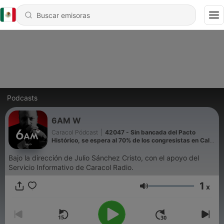
Podcasts
6AM W
Caracol Pódcast
|
42047 - Sin bancada del Pacto
Histórico, se espera al 70% de los congresistas en Cali:
secretario del Senado
Bajo la dirección de Julio Sánchez Cristo, con el apoyo del
Servicio Informativo de Caracol Radio.
1
x
Volumen