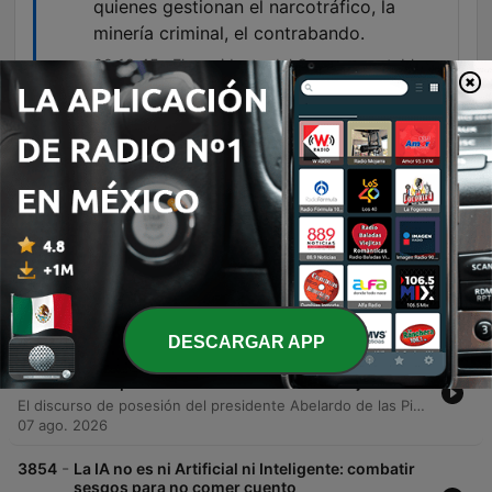
quienes gestionan el narcotráfico, la
minería criminal, el contrabando.
00:18:45 · El presidente del Congreso establece
una distinción clara entre la oposición
democrática y las amenazas criminales al Estado.
Episodios
-
3856
“La paz sigue siendo una tarea pendiente”:
Honorio Henríquez a Abelardo de la Espriella
Transmisión del discurso pronunciado por el presidente del Congreso, Honorio Enríquez, durante la ceremonia de posesión del nuevo presidente de la República, Abelardo de la Espriella, en la ciudad de Santiago de Cali. El discurso aborda los desafíos críticos que enfrenta la nación, incluyendo la crisis de seguridad, el narcotráfico, la situación fiscal y la necesidad de fortalecer el sistema de salud y la economía. El orador hace un llamado a la unidad nacional, la convergencia política y la construcción de consensos entre el gobierno, el Congreso, los gremios y la academia. Se enfatiza la importancia de recuperar la soberanía territorial, combatir la minería criminal y promover una diplomacia profesional que recupere el prestigio internacional de Colombia.
07 ago. 2026
DESCARGAR APP
-
3855
Abelardo de la Espriella dio su primer discurso
como presidente de Colombia: esto dijo
El discurso de posesión del presidente Abelardo de las Piella propone una 'regeneración nacional' centrada en la seguridad, el orden y la autoridad. El mandatario anuncia medidas contundentes contra el narcoterrorismo, la erradicación de cultivos ilícitos mediante herbicidas modernos y un cambio radical en la política de diálogo con grupos criminales. Su plan de gobierno incluye el fortalecimiento de la seguridad energética a través del fracking responsable, la lucha contra la corrupción mediante tecnología avanzada y una política de austeridad fiscal. Asimismo, el presidente enfatiza el apoyo al sector agropecuario, la defensa de los valores familiares y un compromiso con la estabilidad institucional y la transparencia.
07 ago. 2026
-
3854
La IA no es ni Artificial ni Inteligente: combatir
sesgos para no comer cuento