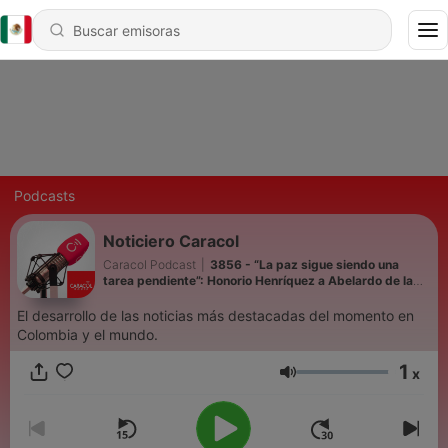
Podcasts
Noticiero Caracol
Caracol Podcast
|
3856 - “La paz sigue siendo una
tarea pendiente”: Honorio Henríquez a Abelardo de la
Espriella
El desarrollo de las noticias más destacadas del momento en
Colombia y el mundo.
1
x
Volumen