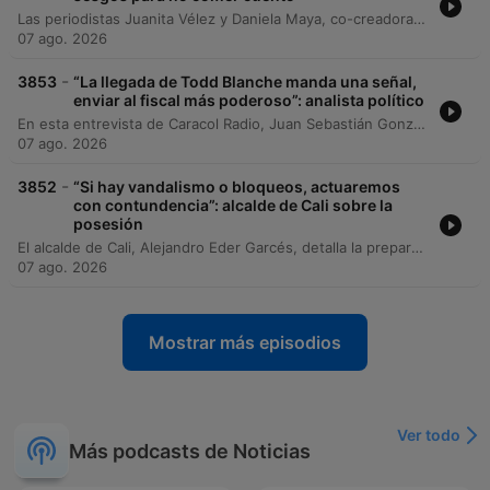
Las periodistas Juanita Vélez y Daniela Maya, co-creadoras de la plataforma Miopía, analizan el impacto diferencial de la inteligencia artificial en Latinoamérica y Colombia. La conversación aborda cómo las promesas de productividad del norte global no se aplican de igual forma en regiones con alta informalidad laboral y brechas de acceso digital. El episodio explora conceptos críticos como el colonialismo de datos, los sesgos algorítmicos en modelos entrenados principalmente en inglés y la extracción de recursos naturales y minerales para sostener la infraestructura tecnológica. Asimismo, se discuten los retos de la investigación periodística ante la opacidad de los algoritmos y los contratos estatales en materia de IA.
07 ago. 2026
-
3853
“La llegada de Todd Blanche manda una señal,
enviar al fiscal más poderoso”: analista político
En esta entrevista de Caracol Radio, Juan Sebastián González, exdirector del Consejo Nacional de Seguridad para el Hemisferio Occidental durante la administración Biden, analiza el panorama político colombiano tras la llegada de Abelardo de la Espriella. El análisis aborda los desafíos de gobernabilidad ante un Congreso sin mayoría propia, la importancia estratégica de mantener relaciones bilaterales con Estados Unidos más allá de las ideologías partidistas y el giro hacia la derecha en Latinoamérica como respuesta al mal manejo de gobiernos de izquierda. González también examina temas críticos de seguridad nacional, incluyendo la necesidad de restaurar la cooperación militar y judicial con Estados Unidos tras el deterioro bajo el gobierno de Petro. La conversación profundiza en la situación fronteriza con Venezuela, la importancia de la coordinación de inteligencia para combatir grupos criminales y las oportunidades económicas que la revitalización democrática de Venezuela representaría para Colombia.
07 ago. 2026
-
3852
“Si hay vandalismo o bloqueos, actuaremos
con contundencia”: alcalde de Cali sobre la
posesión
El alcalde de Cali, Alejandro Eder Garcés, detalla la preparación de la ciudad para la histórica ceremonia de posesión presidencial, un evento sin precedentes al realizarse fuera de Bogotá. El mandatario informa sobre la llegada de diversas delegaciones internacionales, incluyendo miembros de la familia real española y presidentes de países como Argentina, Paraguay, Chile y Honduras. La conversación aborda las medidas de movilidad y restricciones de ley seca implementadas para la jornada, así como el impacto económico esperado en sectores como la hotelería y el comercio local. Asimismo, el alcalde discute la importancia de la internacionalización de Cali, destacando su potencial industrial, agroindustrial y académico. Se mencionan las agendas bilaterales con delegaciones de Estados Unidos, el Vaticano y Ecuador, buscando fortalecer relaciones comerciales y de seguridad. El episodio también trata sobre el respeto al derecho a la protesta pacífica y el papel de la cultura en la cohesión social durante este hito histórico para el suroccidente colombiano.
07 ago. 2026
Mostrar más episodios
Ver todo
Más podcasts de Noticias