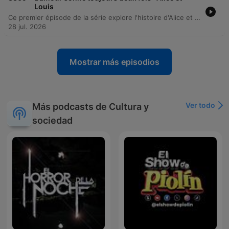
Louis
Ce premier épisode de la série explore l'histoire d'Alice et Louis, deux anciens camarades de classe qui se retrouvent des années plus tard. Après une reprise de contact via les réseaux sociaux, une passion clandestine s'installe alors qu'ils mènent tous deux des vies de famille séparées. Le récit détaille la complexité de leur relation extra-conjugale, marquée par des épreuves personnelles et le traumatisme professionnel d'Alice. Entre secret et nécessité de discrétion, le couple trouve refuge dans une création artistique commune mêlant écriture et photopoésie.
28 jul. 2026
Mostrar más episodios
Ver todo
Más podcasts de Cultura y
sociedad