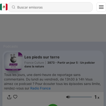
Podcasts
Les pieds sur terre
France Culture
|
3873 - Partir un jour 5 : Un policier
dans la nature
Tous les jours, une demi-heure de reportage sans
commentaire. Du lundi au vendredi, de 13h30 à 14h Vous
aimez ce podcast ? Pour écouter tous les épisodes sans limite,
rendez-vous sur
Radio France
1
x
Volumen