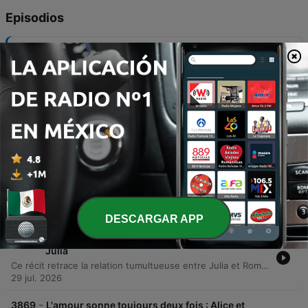
Episodios
-
3873
Partir un jour 5 : Un policier dans la nature
Cet épisode explore les tensions croissantes entre l'Office français de la biodiversité (OFB) et le monde agricole, marquées par des blocages, de la désinformation et des actes de violence lors des contrôles environnementaux. À travers le témoignage de Stéphane Regazzoni, ancien agent, nous découvrons le quotidien difficile des agents de police de l'environnement. Le récit met en lumière les difficultés liées à l'exercice de leurs missions, entre pressions sociales et enjeux hiérarchiques. L'ancien agent partage également son parcours personnel, marqué par une démission en 2023, illustrant le conflit entre ses convictions face à la pollution et un système privilégiant parfois les statistiques au détriment de l'action concrète.
07 ago. 2026
-
3872
L'amour sonne toujours deux fois : Laurence et
Armand
Ce récit explore l'histoire d'amour platonique et romantique entre Laurence, une adolescente, et Armand, un pêcheur de trente ans son aîné, dans le village de Portivy. À travers des souvenirs empreints de nostalgie, on découvre comment Laurence passait ses étés à l'observer et à rêver d'une connexion avec lui. L'épisode relate également la transition de Laurence d'une vie parisienne vers un nouveau départ à Portivy aux côtés d'Armand, après que ce dernier a traversé une période de rupture et de dépression. Le récit décrit leur rapprochement physique et émotionnel, l'adaptation d'Armand au monde urbain, puis leur décision commune de s'installer durablement en Bretagne.
31 jul. 2026
-
3871
L'amour sonne toujours deux fois : Daniel,
Éléonore, Lætitia et l’écrivain
Découvrez l'histoire de Daniel, un homme dont la vie bascule après avoir été quitté par sa compagne Laetitia pour un écrivain célèbre. Consumé par la jalousie, il prépare un attentat meurtrier en s'alliant à l'épouse de son rival. Cet épisode relate également comment la tension violente a laissé place à une transformation profonde. Des décennies plus tard, malgré les blessures passées, Daniel et Eléonore ont su transformer leur relation en une amitié durable et cordiale.
30 jul. 2026
DESCARGAR APP
-
3870
L'amour sonne toujours deux fois : Romain et
Julia
Ce récit retrace la relation tumultueuse entre Julia et Romain, née d'un coup de foudre à la fin des années 1990. Entre passion cinématographique et quête de simplicité, leur histoire est marquée par l'instabilité émotionnelle de Julia et son besoin de mise en scène, menant inévitablement à une rupture. Trente ans plus tard, un message inattendu provoque leurs retrouvailles. Le récit explore la transition d'une passion adolescente vers une relation plus mature et authentique, où l'artifice de la séduction a laissé place à l'acceptation de soi et à la simplicité.
29 jul. 2026
-
3869
L'amour sonne toujours deux fois : Alice et