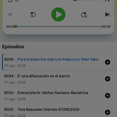
x
adultos con edades de 16 a 40 años; hombres y mujeres
Volumen
pertenecientes a las clases sociales B, C y D.
00:00
00:00
Episodios
-
8035
Para ti quien fue más Los Pepe o Lo Teke Teke
07 ago. 2026
-
8034
E' una difamación en el barrio
07 ago. 2026
-
8033
Entrevista Dr. Núñez Santana-Bariatrica
07 ago. 2026
-
8032
Tuta Resumen Viernes 07/08/2026
07 ago. 2026