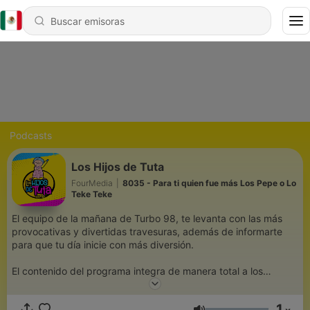
Podcasts
Los Hijos de Tuta
FourMedia
|
8035 - Para ti quien fue más Los Pepe o Lo
Teke Teke
El equipo de la mañana de Turbo 98, te levanta con las más
provocativas y divertidas travesuras, además de informarte
para que tu día inicie con más diversión.
El contenido del programa integra de manera total a los
oyentes, los cuales comparten sus vivencias logrando así un
desarrollo más interactivo del mismo, dirigido a jóvenes y
1